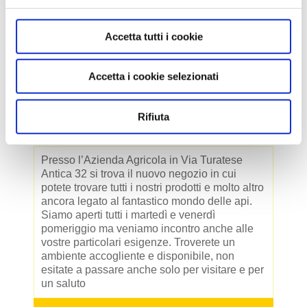
serata tra amici conobbe una ragazza di nome
Barbara che guarda caso era la figlia di un certo
Accetta tutti i cookie
Arcangelo, un apicoltore hobbista del suo paese
dal quale la famiglia Bianchi ha sempre
acquistato miele.
Accetta i cookie selezionati
Da quella serata d’inverno ... nacque una storia
tutta da vivere e raccontare ...
NEGOZIO
Rifiuta
Presso l’Azienda Agricola in Via Turatese
Antica 32 si trova il nuovo negozio in cui
potete trovare tutti i nostri prodotti e molto altro
ancora legato al fantastico mondo delle api.
Siamo aperti tutti i martedì e venerdì
pomeriggio ma veniamo incontro anche alle
vostre particolari esigenze. Troverete un
ambiente accogliente e disponibile, non
esitate a passare anche solo per visitare e per
un saluto