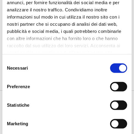
annunci, per fornire funzionalità dei social media e per
analizzare il nostro traffico. Condividiamo inoltre
informazioni sul modo in cui utilizza il nostro sito con i
nostri partner che si occupano di analisi dei dati web,
pubblicità e social media, i quali potrebbero combinarle
con altre informazioni che ha fornito loro o che hanno
raccolto dal suo utilizzo dei loro servizi. Acconsenta ai
nostri cookie se continua ad utilizzare il nostro sito
web. L'informativa completa sull'utilizzo dei cookie è
Selezione
disponibile a questo link:
Necessari
del
https://www.mielebianchi.it/informativa-cookies.php
.
consenso
Preferenze
PASSIONE, RICERCA,
TECNOLOGIA E QUALITÀ
Statistiche
L’Apicoltura Bianchi nasce alla fine degli anni
ottanta. La golosità del titolare (Giovanni Bianchi)
Marketing
per il miele, ha per così dire condizionato tutta la
sua vita. A poco più di diciannove anni in una