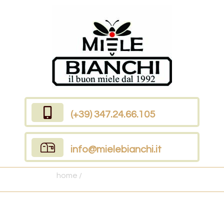
(+39) 347.24.66.105
info@mielebianchi.it
home /
Alleviamo le nostre Api con