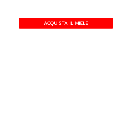
Amore e Passione
per portarvi il
Miele più buono che c’è
ACQUISTA IL MIELE